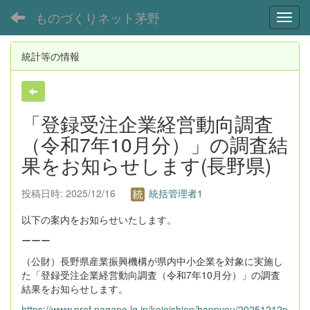
ものづくりネット茅野
Toggl
統計等の情報
「登録受注企業経営動向調査
（令和7年10月分）」の調査結
果をお知らせします(長野県)
投稿日時: 2025/12/16
統括管理者1
以下の案内をお知らせいたします。
ーーー
（公財）長野県産業振興機構が県内中小企業を対象に実施し
た「登録受注企業経営動向調査（令和7年10月分）」の調査
結果をお知らせします。
https://www.pref.nagano.lg.jp/keieishien/happyou/20251212p