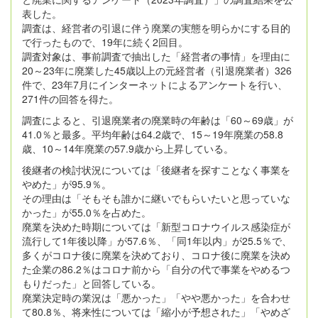
表した。
調査は、経営者の引退に伴う廃業の実態を明らかにする目的
で行ったもので、19年に続く2回目。
調査対象は、事前調査で抽出した「経営者の事情」を理由に
20～23年に廃業した45歳以上の元経営者（引退廃業者）326
件で、23年7月にインターネットによるアンケートを行い、
271件の回答を得た。
調査によると、引退廃業者の廃業時の年齢は「60～69歳」が
41.0％と最多。平均年齢は64.2歳で、15～19年廃業の58.8
歳、10～14年廃業の57.9歳から上昇している。
後継者の検討状況については「後継者を探すことなく事業を
やめた」が95.9％。
その理由は「そもそも誰かに継いでもらいたいと思っていな
かった」が55.0％を占めた。
廃業を決めた時期については「新型コロナウイルス感染症が
流行して1年後以降」が57.6％、「同1年以内」が25.5％で、
多くがコロナ後に廃業を決めており、コロナ後に廃業を決め
た企業の86.2％はコロナ前から「自分の代で事業をやめるつ
もりだった」と回答している。
廃業決定時の業況は「悪かった」「やや悪かった」を合わせ
て80.8％、将来性については「縮小が予想された」「やめざ