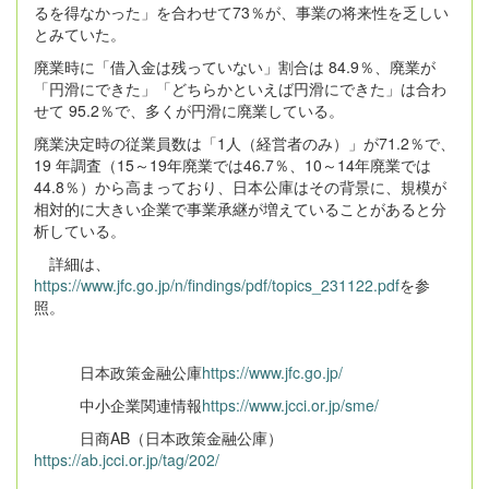
るを得なかった」を合わせて73％が、事業の将来性を乏しい
とみていた。
廃業時に「借入金は残っていない」割合は 84.9％、廃業が
「円滑にできた」「どちらかといえば円滑にできた」は合わ
せて 95.2％で、多くが円滑に廃業している。
廃業決定時の従業員数は「1人（経営者のみ）」が71.2％で、
19 年調査（15～19年廃業では46.7％、10～14年廃業では
44.8％）から高まっており、日本公庫はその背景に、規模が
相対的に大きい企業で事業承継が増えていることがあると分
析している。
詳細は、
https://www.jfc.go.jp/n/findings/pdf/topics_231122.pdf
を参
照。
日本政策金融公庫
https://www.jfc.go.jp/
中小企業関連情報
https://www.jcci.or.jp/sme/
日商AB（日本政策金融公庫）
https://ab.jcci.or.jp/tag/202/