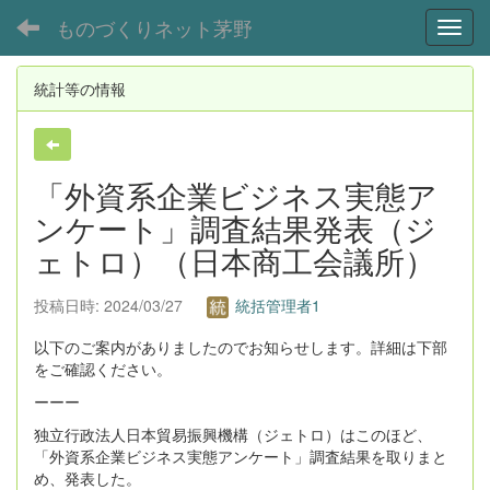
ものづくりネット茅野
Toggl
統計等の情報
「外資系企業ビジネス実態ア
ンケート」調査結果発表（ジ
ェトロ）（日本商工会議所）
投稿日時: 2024/03/27
統括管理者1
以下のご案内がありましたのでお知らせします。詳細は下部
をご確認ください。
ーーー
独立行政法人日本貿易振興機構（ジェトロ）はこのほど、
「外資系企業ビジネス実態アンケート」調査結果を取りまと
め、発表した。