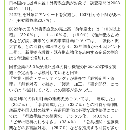
日本国内に拠点を置く外資系企業が対象で、調査期間は2023
年10～11月。
7427社を対象にアンケートを実施し、1537社から回答があっ
た（有効回答率20.7％）。
2023年の国内外資系企業の売上高（前年度比）は「10％以上
増」（32.0％）、「１～10％増」（19.0％）で過半数を占め
るなど好調。将来的な国内事業計画については、「強化・拡
大する」との回答が60.6％となり、22年調査から4.5ポイント
上昇し、新規拠点設置・既存拠点強化を志向する企業の割合
は２年連続で増加した。
回答企業の8.0％が海外拠点の持つ機能の日本への移転を実
施・予定あるいは検討していると回答。
「営業・販売・マーケティング」が最多で「経営企画・管
理」「顧客対応」が続き、「製造・加工」「研究開発」につ
いては「検討している」との回答が多かった。
過去1年間の採用計画の達成状況については、「達成した」
（25.7％）、「ほぼ達成した」（32.7％）との回答が6割弱。
超高度外国人材の就労・在留円滑化に必要な環境整備につい
ては、「行政手続きの簡素化・デジタル化」（40.3％）、
「ビザの取得のしやすさ」（33.4％）、「公共機関・医療機
関などの多言語対応」（29.7％）などを指摘する回答が多か