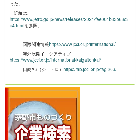
った。
詳細は、
https://www.jetro.go.jp/news/releases/2024/fee004b83b66c3
b4.html
を参照。
国際関連情報
https://www.jcci.or.jp/international/
海外展開イニシアティブ
https://www.jcci.or.jp/international/kaigaitenkai/
日商AB（ジェトロ）
https://ab.jcci.or.jp/tag/203/