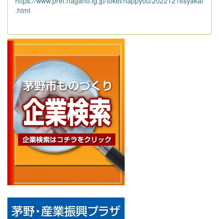
https://www.pref.nagano.lg.jp/tokei/happyou/20221216syakai
.html