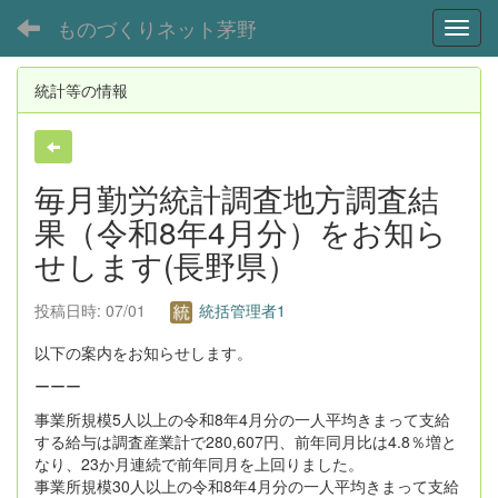
ものづくりネット茅野
Toggl
統計等の情報
毎月勤労統計調査地方調査結
果（令和8年4月分）をお知ら
せします(長野県）
投稿日時: 07/01
統括管理者1
以下の案内をお知らせします。
ーーー
事業所規模5人以上の令和8年4月分の一人平均きまって支給
する給与は調査産業計で280,607円、前年同月比は4.8％増と
なり、23か月連続で前年同月を上回りました。
事業所規模30人以上の令和8年4月分の一人平均きまって支給