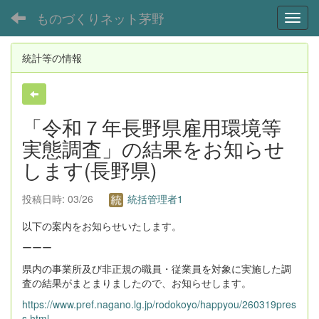
ものづくりネット茅野
Toggl
統計等の情報
「令和７年長野県雇用環境等
実態調査」の結果をお知らせ
します(長野県)
投稿日時: 03/26
統括管理者1
以下の案内をお知らせいたします。
ーーー
県内の事業所及び非正規の職員・従業員を対象に実施した調
査の結果がまとまりましたので、お知らせします。
https://www.pref.nagano.lg.jp/rodokoyo/happyou/260319pres
s.html