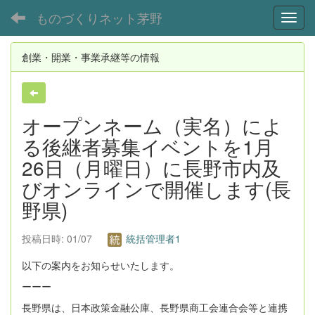
ものづくりネット茅野
Toggl
創業・開業・事業承継等の情報
オープンネーム（実名）によ
る後継者募集イベントを1月
26日（月曜日）に長野市内及
びオンラインで開催します(長
野県)
投稿日時: 01/07
統括管理者1
以下の案内をお知らせいたします。
ーーー
長野県は、日本政策金融公庫、長野県商工会連合会等と連携