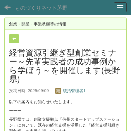
ものづくりネット茅野
Toggl
創業・開業・事業承継等の情報
経営資源引継ぎ型創業セミナ
ー～先輩実践者の成功事例か
ら学ぼう～を開催します(長野
県)
投稿日時: 2025/09/09
統括管理者1
以下の案内をお知らせいたします。
ーーー
長野県では、創業支援拠点「信州スタートアップステーショ
ン」において、既存の経営支援を活用した「経営支援引継ぎ
型創業」の支援を行っています。