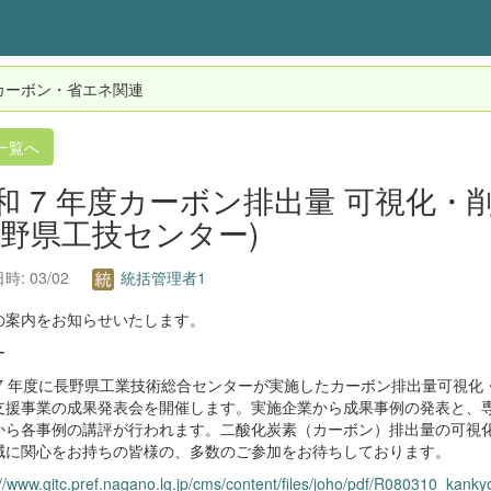
カーボン・省エネ関連
一覧へ
和 7 年度カーボン排出量 可視化・
長野県工技センター)
時: 03/02
統括管理者1
の案内をお知らせいたします。
ー
 7 年度に長野県工業技術総合センターが実施したカーボン排出量可視化
支援事業の成果発表会を開催します。実施企業から成果事例の発表と、
から各事例の講評が行われます。二酸化炭素（カーボン）排出量の可視
減に関心をお持ちの皆様の、多数のご参加をお待ちしております。
://www.gitc.pref.nagano.lg.jp/cms/content/files/joho/pdf/R080310_kanky