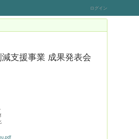
ログイン
削減支援事業 成果発表会
・
専
化
ou.pdf