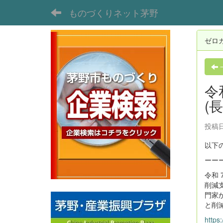
ものづくりネット茅野
ゼロ
令
(
投稿日
以下
ーー
令和
削減
門家
と削
https