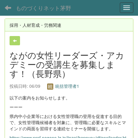
ものづくりネット茅野
Toggl
採用・人材育成・労務関連
ながの女性リーダーズ・アカ
デミーの受講生を募集しま
す！（長野県）
投稿日時: 06/09
統括管理者1
以下の案内をお知らせします。
ーーー
県内中小企業等における女性管理職の登用を促進する目的
で、女性管理職候補者を対象に、管理職に必要なスキルとマ
インドの両面を習得する連続セミナーを開催します。
https://www.pref.nagano.lg.jp/jinzai/happyou/r8joseileader.ht