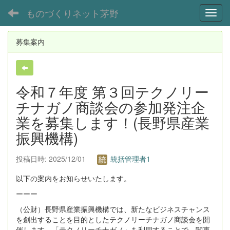
ものづくりネット茅野
Toggl
募集案内
令和７年度 第３回テクノリー
チナガノ商談会の参加発注企
業を募集します！(長野県産業
振興機構)
投稿日時: 2025/12/01
統括管理者1
以下の案内をお知らせいたします。
ーーー
（公財）長野県産業振興機構では、新たなビジネスチャンス
を創出することを目的としたテクノリーチナガノ商談会を開
催します。「テクノリーチナガノ」を利用することで、関東