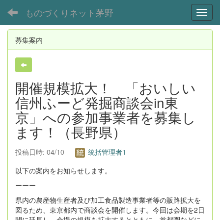
ものづくりネット茅野
Toggl
募集案内
開催規模拡大！ 「おいしい
信州ふーど発掘商談会in東
京」への参加事業者を募集し
ます！（長野県）
投稿日時: 04/10
統括管理者1
以下の案内をお知らせします。
ーーー
県内の農産物生産者及び加工食品製造事業者等の販路拡大を
図るため、東京都内で商談会を開催します。今回は会期を2日
間に延長し、会場の規模を拡大するとともに、首都圏などに