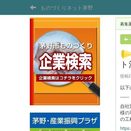
ものづくりネット茅野
募集
ト
投稿日時
以下
------
自社
様の
の工
https: