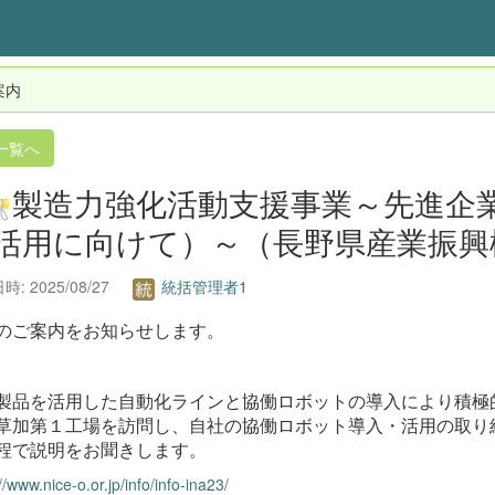
案内
一覧へ
製造力強化活動支援事業～先進企
活用に向けて）～（長野県産業振興
: 2025/08/27
統括管理者1
のご案内をお知らせします。
製品を活用した自動化ラインと協働ロボットの導入により積極
草加第１工場を訪問し、自社の協働ロボット導入・活用の取り
程で説明をお聞きします。
//www.nice-o.or.jp/info/info-ina23/