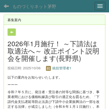
ものづくりネット茅野
Toggl
募集案内
2026年1月施行！ ～下請法は
取適法へ～ 改正ポイント説明
会を開催します(長野県)
投稿日時: 2025/10/06
統括管理者1
以下の案内をお知らせいたします。
ーーー
令和７年５月に、発注者・受注者の対等な関係に基づき、事
業者間における価格転嫁及び取引の適正化を図るため、「下
請代金支払遅延等防止法及び下請中小企業振興法の一部を改
正する法律」が成立しました（令和８年１月１日施行）。本