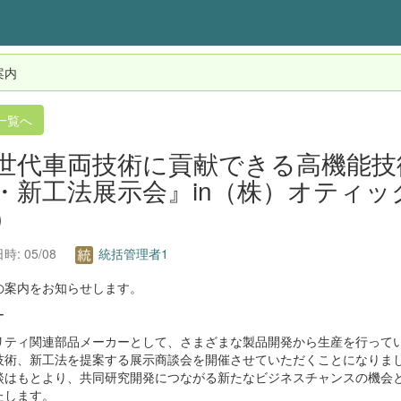
案内
一覧へ
世代車両技術に貢献できる高機能技
・新工法展示会』in（株）オティ
）
時: 05/08
統括管理者1
の案内をお知らせします。
ー
リティ関連部品メーカーとして、さまざまな製品開発から生産を行って
技術、新工法を提案する展示商談会を開催させていただくことになりま
はもとより、共同研究開発につながる新たなビジネスチャンスの機会と
たします。