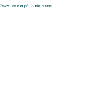
//www.nice-o.or.jp/info/info-72958/