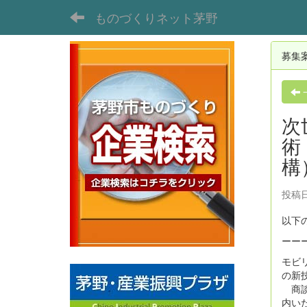
ものづくりネット茅野
募集
次
術
構
投稿日
以下
ーー
モビ
の新
商談
内い