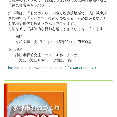
「県民会議キャラバン」。
第６弾は、「ものづくり」が盛んな諏訪地域で、人口減少が
進む中でも「人が育ち、技術がつながる」ために必要なこと
を業種や世代を超えたみんなで考えます。
対話を通じて具体的な行動を起こすきっかけをつくります。
１ 日時
令和７年11月13日（木）15時00分～17時00分
２ 場所
諏訪市駅前交流テラス「すわっチャオ」
（諏訪市諏訪1-6-1アーク諏訪３階）
https://note.com/watashino_action/n/n744626a06e79