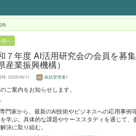
案内
一覧へ
和７年度 AI活用研究会の会員を募
県産業振興機構）
: 2025/06/11
統括管理者1
下のご案内をお知らせします。
-
の専門家から、最新のAI技術やビジネスへの応用事例
を学ぶ。具体的な課題やケーススタディを通じて、参
題解決に取り組む。