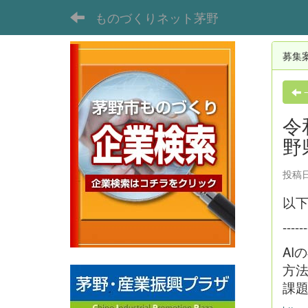
ものづくりネット茅野
募集
令
野
投稿日時
以
------
AI
方法
課