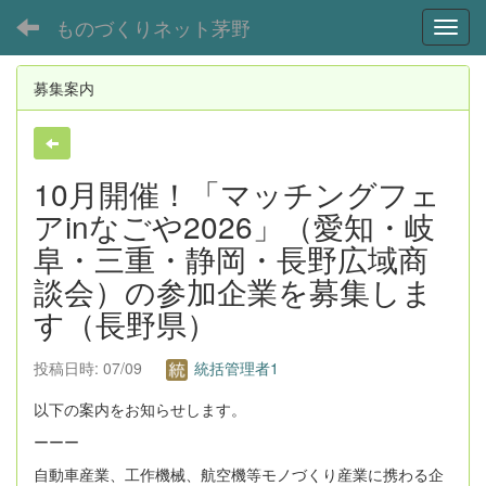
ものづくりネット茅野
Toggl
募集案内
10月開催！「マッチングフェ
アinなごや2026」（愛知・岐
阜・三重・静岡・長野広域商
談会）の参加企業を募集しま
す（長野県）
投稿日時: 07/09
統括管理者1
以下の案内をお知らせします。
ーーー
自動車産業、工作機械、航空機等モノづくり産業に携わる企