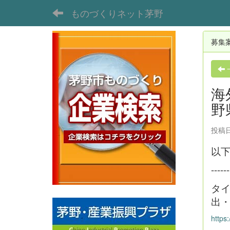
ものづくりネット茅野
募集
海
野
投稿日時
以
------
タイ
出
https: