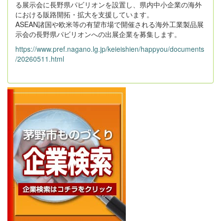
る展示会に長野県パビリオンを設置し、県内中小企業の海外
における販路開拓・拡大を支援しています。
ASEAN諸国や欧米等の有望市場で開催される海外工業製品展
示会の長野県パビリオンへの出展企業を募集します。
https://www.pref.nagano.lg.jp/keieishien/happyou/documents
/20260511.html