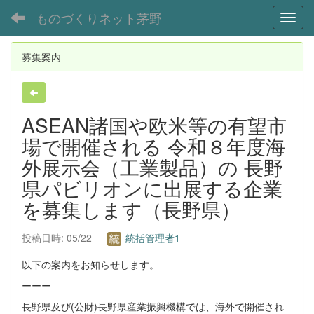
ものづくりネット茅野
Toggl
募集案内
ASEAN諸国や欧米等の有望市
場で開催される 令和８年度海
外展示会（工業製品）の 長野
県パビリオンに出展する企業
を募集します（長野県）
投稿日時: 05/22
統括管理者1
以下の案内をお知らせします。
ーーー
長野県及び(公財)長野県産業振興機構では、海外で開催され