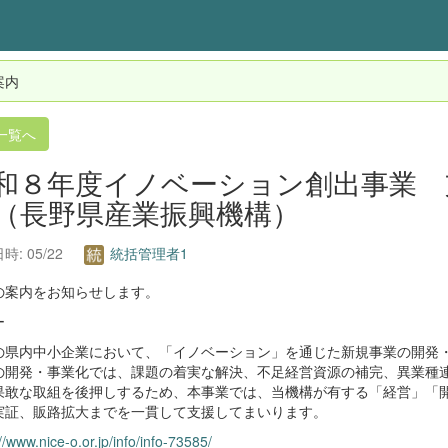
案内
一覧へ
和８年度イノベーション創出事業 
（長野県産業振興機構）
時: 05/22
統括管理者1
の案内をお知らせします。
ー
の県内中小企業において、「イノベーション」を通じた新規事業の開発
の開発・事業化では、課題の着実な解決、不足経営資源の補完、異業種
果敢な取組を後押しするため、本事業では、当機構が有する「経営」「
実証、販路拡大までを一貫して支援してまいります。
//www.nice-o.or.jp/info/info-73585/