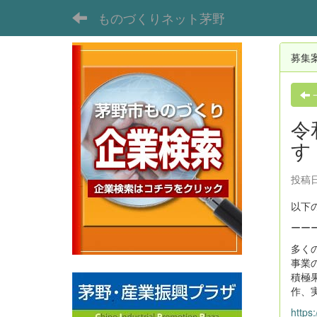
ものづくりネット茅野
募集
令
す
投稿日
以下
ーー
多く
事業
積極
作、
https: