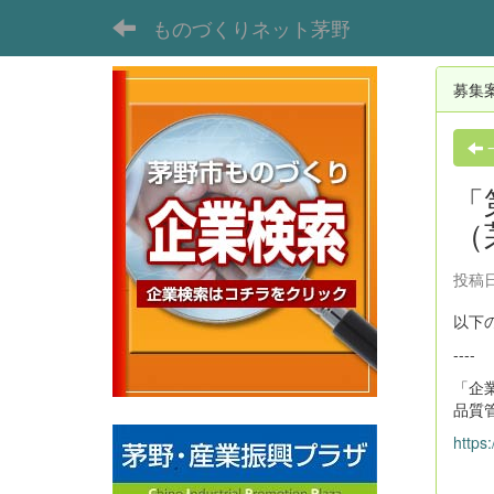
ものづくりネット茅野
募集
「
（
投稿日時
以下
----
「企
品質
https: