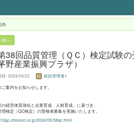
案内
一覧へ
第38回品質管理（ＱＣ）検定試験
茅野産業振興プラザ）
: 2024/05/22
統括管理者1
のご案内をお知らせします。
業の経営体質強化と企業育成、人材育成」に基づき、
管理検定（QC検定）の受検者募集を実施いたします。
//cipp.chinocci.or.jp/2024/05/38qc.html