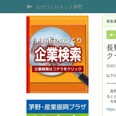
ものづくりネット茅野
募集
長
ク
投稿日
以下
ーー
長野
ると
今年
https