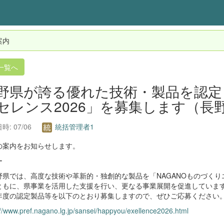
案内
一覧へ
野県が誇る優れた技術・製品を認定「
セレンス2026」を募集します（長
時: 07/06
統括管理者1
の案内をお知らせします。
ー
県では、高度な技術や革新的・独創的な製品を「NAGANOものづくり
ともに、県事業を活用した支援を行い、更なる事業展開を促進していま
度の認定製品等を以下のとおり募集しますので、ぜひご応募ください
://www.pref.nagano.lg.jp/sansei/happyou/exellence2026.html