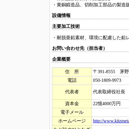
・黄銅鍛造品、切削加工部品の製造
設備情報
主要加工技術
・耐脱亜鉛素材、環境に配慮した鉛
お問い合わせ先（担当者）
企業概要
住 所
〒391-8555 茅
電話
050-1809-9973
代表者
代表取締役社長
資本金
22憶4000万円
電子メール
ホームページ
http://www.kitzmet