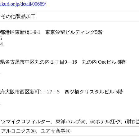
kuri.or.jp/detail/00669/
 その他製品加工
 東京都港区東新橋1-9-1 東京汐留ビルディング5階
5
14
 愛知県名古屋市中区丸の内１丁目9－16 丸の内 Oneビル 6
0
 大阪府大阪市西区新町1－27－5 四ツ橋クリスタルビル 5階
6
】
ツマイクロフィルター、東洋バルブ㈱、㈱ホテル紅や、(財)北
、アルコニクス㈱、ユアサ商事㈱