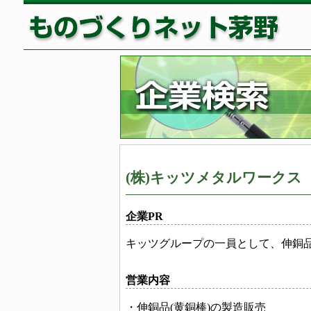
(株)キッツメタルワークス
企業PR
キッツグループの一員として、伸銅
営業内容
・伸銅品(黄銅棒)の製造販売