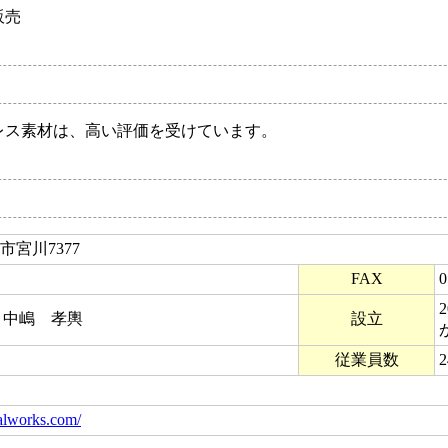
販売
レス素材は、高い評価を受けています。
野市宮川7377
FAX
0
 中嶋 孝輿
設立
従業員数
alworks.com/