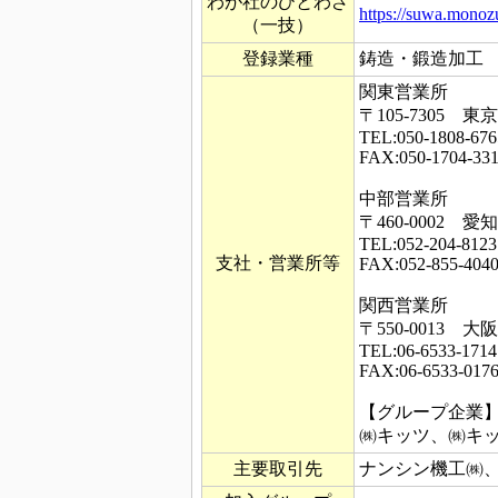
わが社のひとわざ
https://suwa.monozu
（一技）
登録業種
鋳造・鍛造加工
関東営業所
〒105-7305
TEL:050-1808-676
FAX:050-1704-33
中部営業所
〒460-0002
TEL:052-204-8123
支社・営業所等
FAX:052-855-404
関西営業所
〒550-0013
TEL:06-6533-1714
FAX:06-6533-017
【グループ企業
㈱キッツ、㈱キッ
主要取引先
ナンシン機工㈱