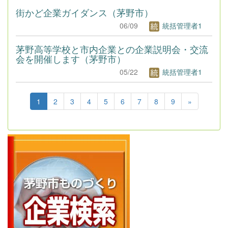
街かど企業ガイダンス（茅野市）
06/09
統括管理者1
茅野高等学校と市内企業との企業説明会・交流
会を開催します（茅野市）
05/22
統括管理者1
1
2
3
4
5
6
7
8
9
»