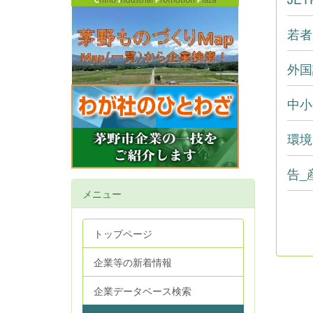
若者
外国
中小
環境
告_
メニュー
トップページ
企業等の新着情報
企業データベース検索