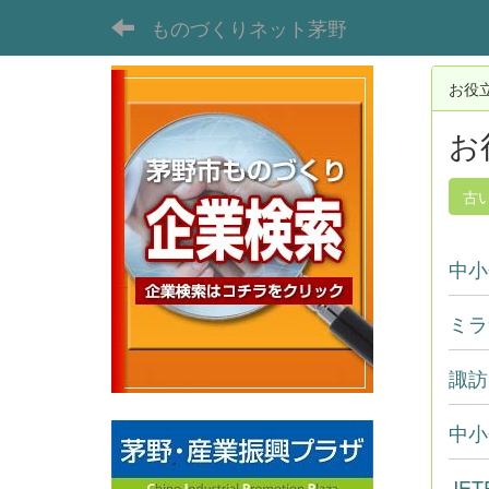
ものづくりネット茅野
お役
お
古
中小
ミラ
諏訪
中小
JE