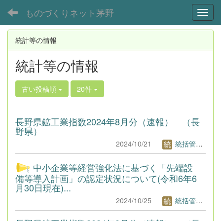
ものづくりネット茅野
Toggl
統計等の情報
統計等の情報
古い投稿順
20件
長野県鉱工業指数2024年8月分（速報） （長
野県）
2024/10/21
統括管理者1
中小企業等経営強化法に基づく「先端設
備等導入計画」の認定状況について(令和6年6
月30日現在)...
2024/10/25
統括管理者1