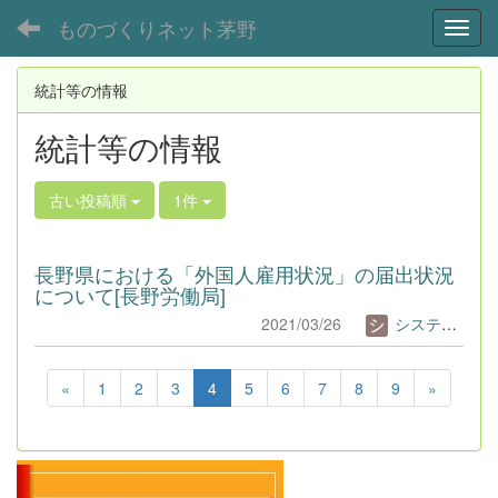
ものづくりネット茅野
Toggl
統計等の情報
統計等の情報
古い投稿順
1件
長野県における「外国人雇用状況」の届出状況
について[長野労働局]
2021/03/26
システム管理者
«
1
2
3
4
5
6
7
8
9
»