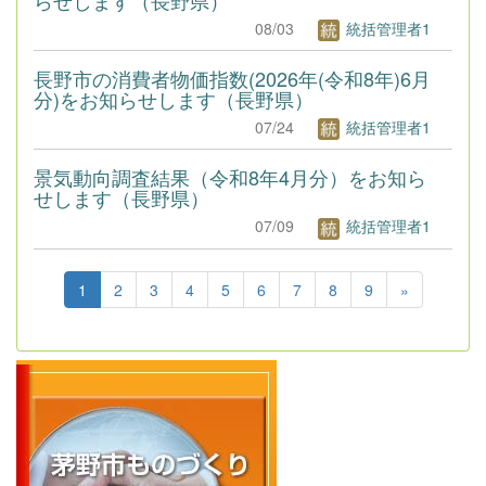
08/03
統括管理者1
長野市の消費者物価指数(2026年(令和8年)6月
分)をお知らせします（長野県）
07/24
統括管理者1
景気動向調査結果（令和8年4月分）をお知ら
せします（長野県）
07/09
統括管理者1
1
2
3
4
5
6
7
8
9
»