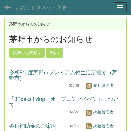
ものづくりネット茅野
Toggl
茅野市からのお知らせ
茅野市からのお知らせ
最新の投稿順
5件
令和8年度茅野市プレミアム付生活応援券（茅
野市）
05/08
統括管理者1
「8Peaks living」オープニングイベントについ
て
04/22
統括管理者1
各種補助金のご案内
04/10
統括管理者1