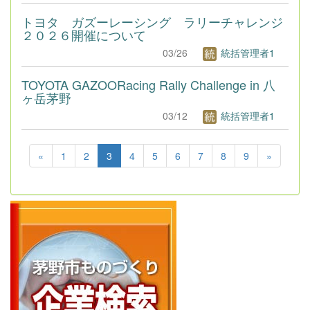
トヨタ ガズーレーシング ラリーチャレンジ
２０２６開催について
03/26
統括管理者1
TOYOTA GAZOORacing Rally Challenge in 八
ヶ岳茅野
03/12
統括管理者1
«
1
2
3
4
5
6
7
8
9
»