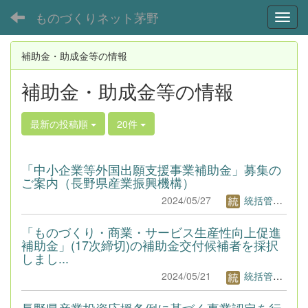
ものづくりネット茅野
Toggl
補助金・助成金等の情報
補助金・助成金等の情報
最新の投稿順
20件
「中小企業等外国出願支援事業補助金」募集の
ご案内（長野県産業振興機構）
2024/05/27
統括管理者1
「ものづくり・商業・サービス生産性向上促進
補助金」(17次締切)の補助金交付候補者を採択
しまし...
2024/05/21
統括管理者1
長野県産業投資応援条例に基づく事業認定を行