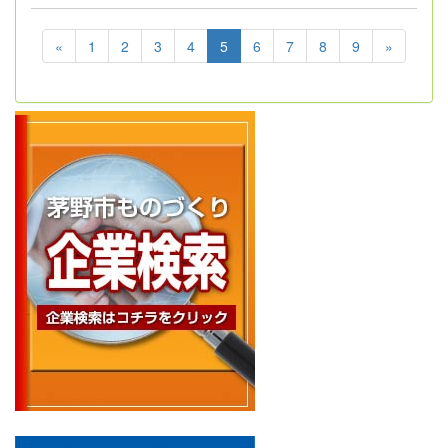
«
1
2
3
4
5
6
7
8
9
»