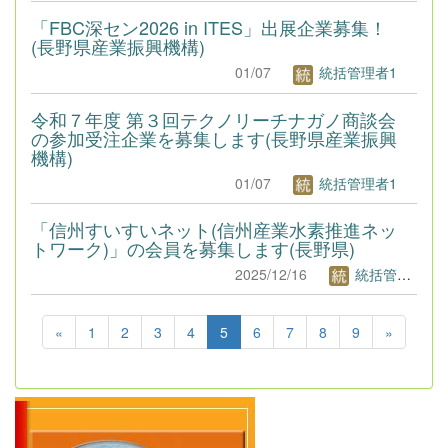
「FBC深セン2026 in ITES」出展企業募集！
(長野県産業振興機構)
01/07
統括管理者1
令和７年度 第３回テクノリーチナガノ商談会
の参加受注企業を募集します(長野県産業振興
機構)
01/07
統括管理者1
「信州すいすいネット(信州産業水素推進ネッ
トワーク)」の会員を募集します(長野県)
2025/12/16
統括管理者1
«
1
2
3
4
5
6
7
8
9
»