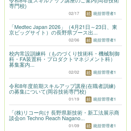
専門校)
02/17
統括管理者1
「Medtec Japan 2026」（4月21日～23日、東
京ビッグサイト）の長野県ブース出...
02/06
統括管理者1
校内常設訓練科（ものづくり技術科・機械制御
科・FA装置科・プロダクトマネジメント科）
募集案内...
02/02
統括管理者1
令和8年度前期スキルアップ講座(在職者訓練)
の募集について(岡谷技術専門校)
01/19
統括管理者1
「(株)リコー向け 長野県新技術・新工法展示商
談会on Techno Reach Nagano...
01/09
統括管理者1