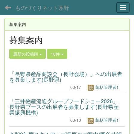
ものづくりネット茅野
Toggl
募集案内
募集案内
最新の投稿順
10件
「長野県産品商談会（長野会場）」への出展者
を募集します(長野県)
03/17
統括管理者1
「三井物産流通グループフードショー2026」
長野県ブースの出展者を募集します(長野県産
業振興機構)
03/10
統括管理者1
令和8年度スキルアップ講座のご案内(岡谷技術