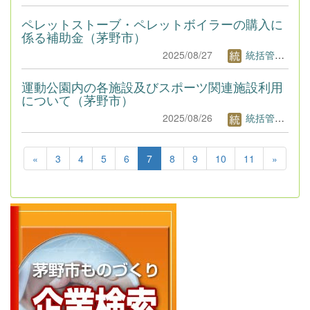
ペレットストーブ・ペレットボイラーの購入に
係る補助金（茅野市）
2025/08/27
統括管理者1
運動公園内の各施設及びスポーツ関連施設利用
について（茅野市）
2025/08/26
統括管理者1
«
3
4
5
6
7
8
9
10
11
»