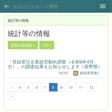
ものづくりネット茅野
Toggl
統計等の情報
統計等の情報
最新の投稿順
1件
「登録受注企業経営動向調査（令和8年4月
分）」の調査結果をお知らせします（長野県）
06/25
統括管理者1
«
4
5
6
7
8
9
10
11
12
»