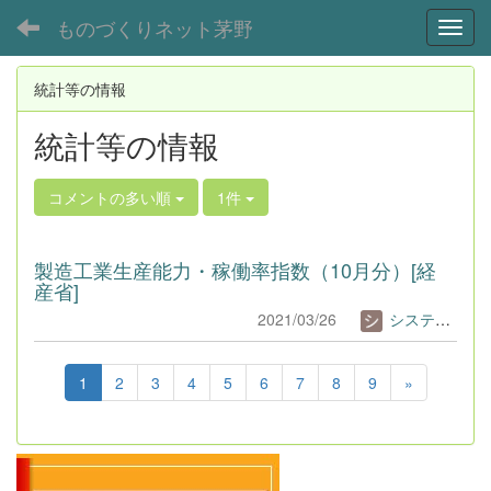
ものづくりネット茅野
Toggl
統計等の情報
統計等の情報
コメントの多い順
1件
製造工業生産能力・稼働率指数（10月分）[経
産省]
2021/03/26
システム管理者
1
2
3
4
5
6
7
8
9
»