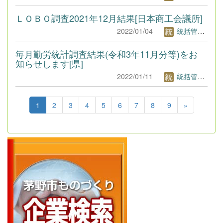
ＬＯＢＯ調査2021年12月結果[日本商工会議所]
2022/01/04
統括管理者1
毎月勤労統計調査結果(令和3年11月分等)をお
知らせします[県]
2022/01/11
統括管理者1
1
2
3
4
5
6
7
8
9
»