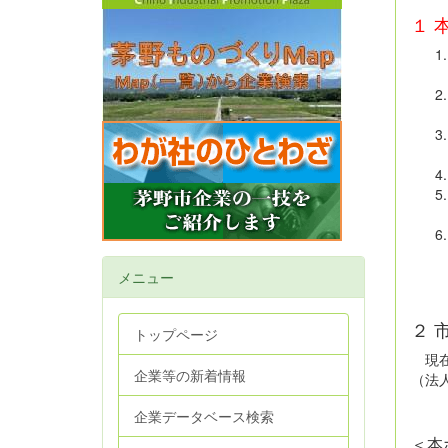
１
上記
メニュー
２ 
トップページ
現在
企業等の新着情報
（法
企業データベース検索
＜本