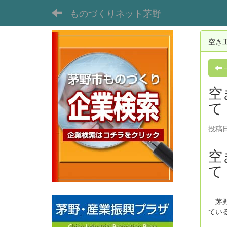
ものづくりネット茅野
空き
空
て
投稿日時
空
て
茅野
てい