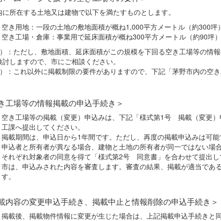
に所在する土地又は建物で以下を満たすものとします。
空き用地：一段の土地の敷地面積が概ね1,000平方メートル（約300
空き工場・倉庫：事業用で延床面積が概ね300平方メートル（約90坪
1）：ただし、敷地面積、延床面積がこの規模を下回る空き工場等の情
検討しますので、市にご相談ください。
2）：これ以外に掲載制限の要件がありますので、下記「茅野市内の空
き工場等の情報掲載の申込手続き＞
空き工場等の掲載（変更）申込みは、下記「様式第1号 掲載（変更）
工課へ提出してください。
掲載期間は、申込日から1年間です。ただし、再度の掲載申込みは可能
申込者と所有者が異なる場合、建物と土地の所有者が同一ではない場
それぞれ対象者の同意を得て「様式第2号 同意書」を合わせて提出し
市は、申込みされた内容を審査します。審査の結果、掲載が適当であ
す。
載内容の変更申込手続き、掲載中止と情報削除の申込手続き＞
掲載後、掲載物件情報に変更が生じた場合は、上記掲載申込手続きと同