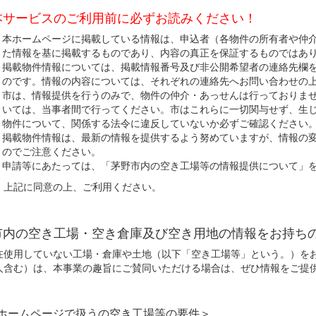
本サービスのご利用前に必ずお読みください！
本ホームページに掲載している情報は、申込者（各物件の所有者や仲
た情報を基に掲載するものであり、内容の真正を保証するものではあ
掲載物件情報については、掲載情報番号及び非公開希望者の連絡先欄
のです。情報の内容については、それぞれの連絡先へお問い合わせの
市は、情報提供を行うのみで、物件の仲介・あっせんは行っておりま
いては、当事者間で行ってください。市はこれらに一切関与せず、生
物件について、関係する法令に違反していないか必ずご確認ください
掲載物件情報は、最新の情報を提供するよう努めていますが、情報の
のでご注意ください。
申請等にあたっては、「茅野市内の空き工場等の情報提供について」
に同意の上、ご利用ください。
市内の空き工場・空き倉庫及び空き用地の情報をお持ち
使用していない工場・倉庫や土地（以下「空き工場等」という。）をお
人含む）は、本事業の趣旨にご賛同いただける場合は、ぜひ情報をご提
ホームページで扱うの空き工場等の要件＞