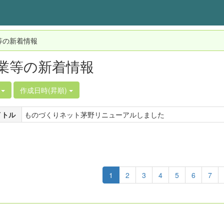
等の新着情報
業等の新着情報
件
作成日時(昇順)
イトル
ものづくりネット茅野リニューアルしました
1
2
3
4
5
6
7