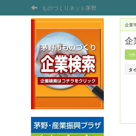
ものづくりネット茅野
企業
企
1
タ