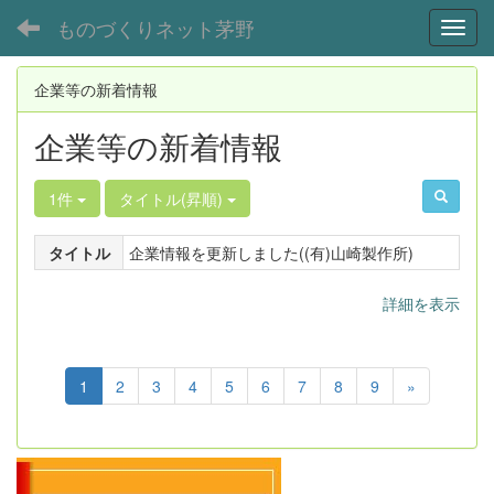
ものづくりネット茅野
Toggl
企業等の新着情報
企業等の新着情報
1件
タイトル(昇順)
タイトル
企業情報を更新しました((有)山崎製作所)
詳細を表示
1
2
3
4
5
6
7
8
9
»