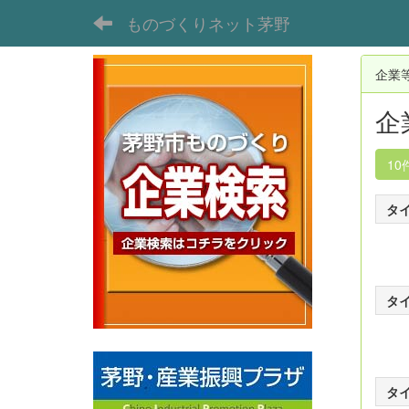
ものづくりネット茅野
企業
企
10
タ
タ
タ