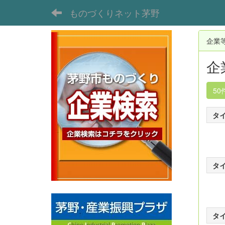
ものづくりネット茅野
企業
企
50
タ
タ
タ