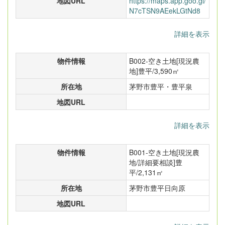
地図URL
https://maps.app.goo.gl/
N7cTSN9AEekLGtNd8
詳細を表示
物件情報
B002-空き土地[現況農
地]豊平/3,590㎡
所在地
茅野市豊平・豊平泉
地図URL
詳細を表示
物件情報
B001-空き土地[現況農
地/詳細要相談]豊
平/2,131㎡
所在地
茅野市豊平日向原
地図URL