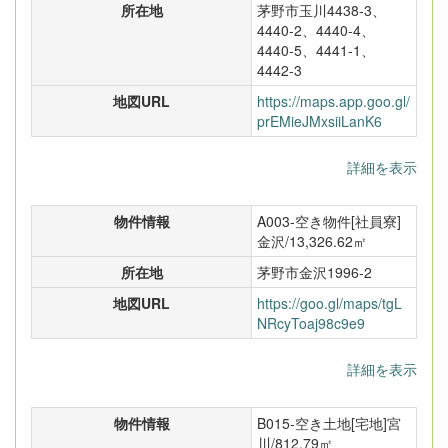
所在地
茅野市玉川4438-3、
4440-2、4440-4、
4440-5、4441-1、
4442-3
地図URL
https://maps.app.goo.gl/
prEMieJMxsiiLanK6
詳細を表示
物件情報
A003-空き物件[社員寮]
金沢/13,326.62㎡
所在地
茅野市金沢1996-2
地図URL
https://goo.gl/maps/tgL
NRcyToaj98c9e9
詳細を表示
物件情報
B015-空き土地[宅地]宮
川/812.79㎡