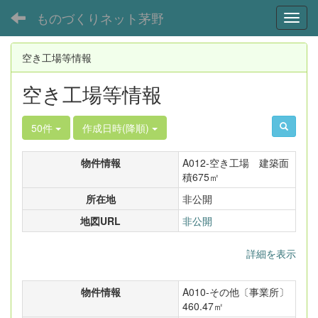
ものづくりネット茅野
Toggl
空き工場等情報
空き工場等情報
50件
作成日時(降順)
物件情報
A012-空き工場 建築面
積675㎡
所在地
非公開
地図URL
非公開
詳細を表示
物件情報
A010-その他〔事業所〕
460.47㎡