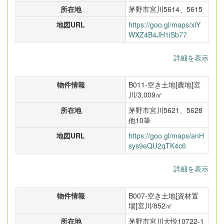
所在地
茅野市宮川5614、5615
地図URL
https://goo.gl/maps/xiY
WXZ4B4JH1iSb77
詳細を表示
物件情報
B011-空き土地[農地]宮
川/3,009㎡
所在地
茅野市宮川5621、5628
他10筆
地図URL
https://goo.gl/maps/anH
sys9eQU2qTK4c6
詳細を表示
物件情報
B007-空き土地[資材置
場]宮川/852㎡
所在地
茅野市宮川大悦10722-1