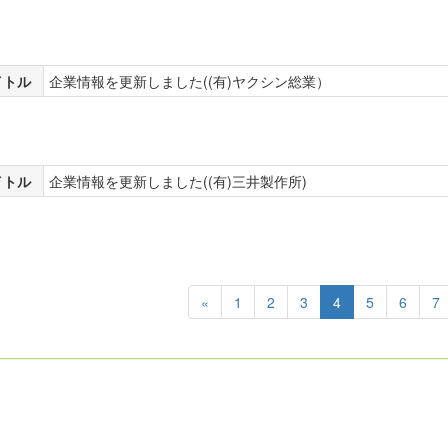
イトル
企業情報を更新しました((有)ヤクシン総業）
イトル
企業情報を更新しました((有)三井製作所)
«
1
2
3
4
5
6
7