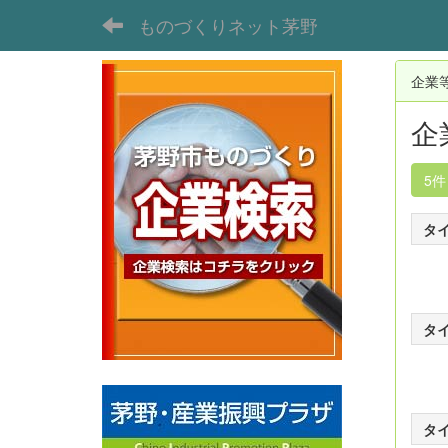
ものづくりネット茅野
企業
企
5
タ
タ
タ