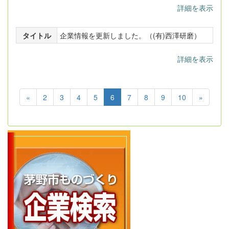
詳細を表示
タイトル
企業情報を更新しました。（(有)西澤研磨）
詳細を表示
«
2
3
4
5
6
7
8
9
10
»