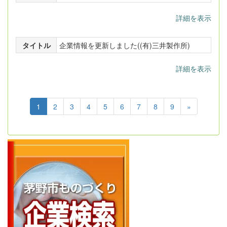
詳細を表示
タイトル
企業情報を更新しました((有)三井製作所)
詳細を表示
1
2
3
4
5
6
7
8
9
»