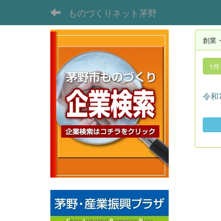
ものづくりネット茅野
創業
1
令和