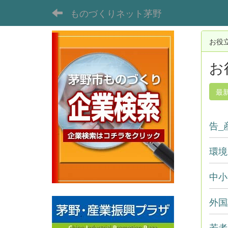
ものづくりネット茅野
お役
お
最
告_
環境
中小
外国
若者