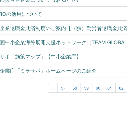
TROの活用について
企業退職金共済制度のご案内【（独）勤労者退職金共
圏中小企業海外展開支援ネットワーク（TEAM GLOBA
サポ「施策マップ」【中小企業庁】
企業庁「ミラサポ」ホームページのご紹介
«
57
58
59
60
61
62