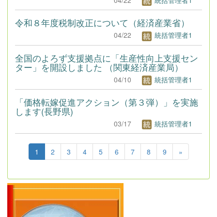
令和８年度税制改正について（経済産業省）
04/22
統括管理者1
全国のよろず支援拠点に「生産性向上支援セン
ター」を開設しました （関東経済産業局）
04/10
統括管理者1
「価格転嫁促進アクション（第３弾）」を実施
します(長野県)
03/17
統括管理者1
1
2
3
4
5
6
7
8
9
»