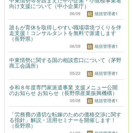
向け支援について（中小企業庁）
06/09
統括管理者1
誰もが育休を取得しやすい職場環境づくりを伴
走支援！コンサルタントを無料で派遣します
（長野県）
06/09
統括管理者1
中東情勢に関する国の相談窓口について（茅野
商工会議所）
05/22
統括管理者1
令和８年度専門家派遣事業 支援メニュー公開
のお知らせ お知らせ（長野県産業振興機構）
05/08
統括管理者1
「労務費の適切な転嫁のための価格交渉に関す
る指針」解説・活用セミナーを開催します！
（長野県）
04/22
統括管理者1