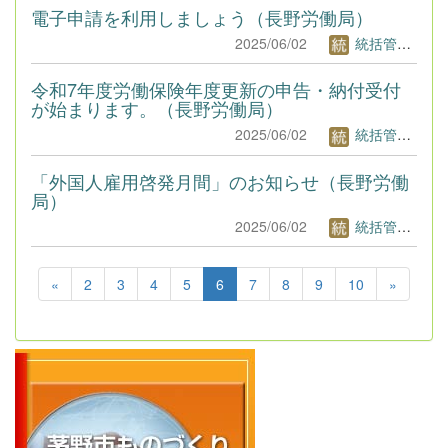
電子申請を利用しましょう（長野労働局）
2025/06/02
統括管理者1
令和7年度労働保険年度更新の申告・納付受付
が始まります。（長野労働局）
2025/06/02
統括管理者1
「外国人雇用啓発月間」のお知らせ（長野労働
局）
2025/06/02
統括管理者1
«
2
3
4
5
6
7
8
9
10
»