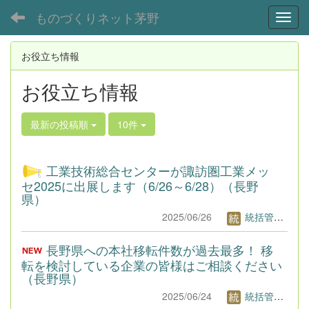
ものづくりネット茅野
Toggl
お役立ち情報
お役立ち情報
最新の投稿順
10件
工業技術総合センターが諏訪圏工業メッ
セ2025に出展します（6/26～6/28）（長野
県）
2025/06/26
統括管理者1
長野県への本社移転件数が過去最多！ 移
転を検討している企業の皆様はご相談ください
（長野県）
2025/06/24
統括管理者1