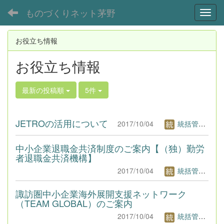
ものづくりネット茅野
Toggl
お役立ち情報
お役立ち情報
最新の投稿順
5件
JETROの活用について
2017/10/04
統括管理者1
中小企業退職金共済制度のご案内【（独）勤労
者退職金共済機構】
2017/10/04
統括管理者1
諏訪圏中小企業海外展開支援ネットワーク
（TEAM GLOBAL）のご案内
2017/10/04
統括管理者1